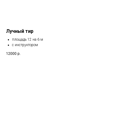
Лучный тир
площадь 12 на 6 м
с инструктором
12000
р.