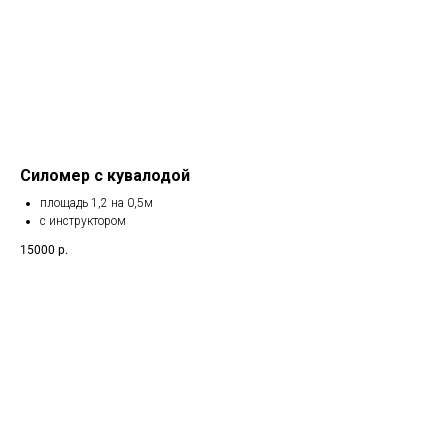
Силомер с кувалодой
площадь 1,2 на 0,5м
с инструктором
15000
р.