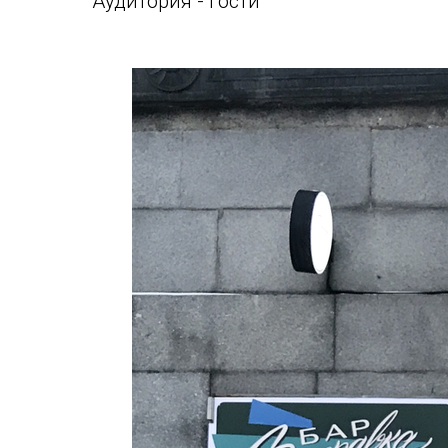
Аудитория - гости