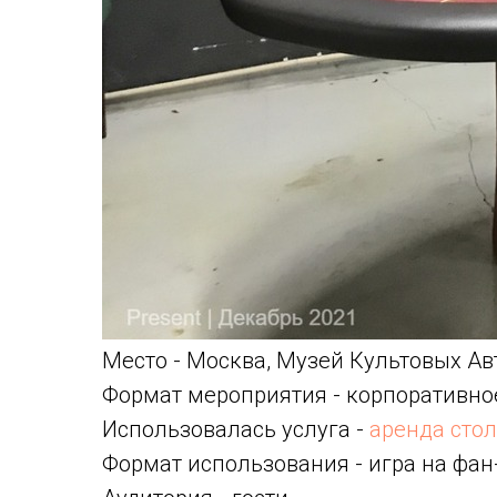
Место - Москва, Музей Культовых Ав
Формат мероприятия - корпоративно
Использовалась услуга -
аренда стол
Формат использования - игра на фан