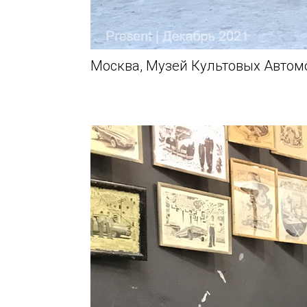
Москва, Музей Культовых Автомо