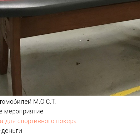
томобилей М.О.С.Т.
е мероприятие
а для спортивного покера
-деньги