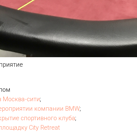
оприятие
олом
в Москва-сити
;
мероприятии компании BMW
;
ткрытие спортивного клуба
;
лощадку City Retreat