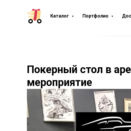
Каталог
Портфолио
Дос
Покерный стол в аре
мероприятие