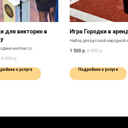
и для викторин в
Игра Городки в арен
ду
Набор для русской народной 
Городки с доставкой по Москв
одные кнопки со
1 500
р.
2 000
р.
Санкт-Петербургу
одной подсветкой создают
.
6 000
р.
еру профессионального
Отдельный пульт для контроля
робнее о услуге
Подробнее о услуге
 Точность, автономная работа
тров, эффектные звуки и свет -
я яркого мероприятия!