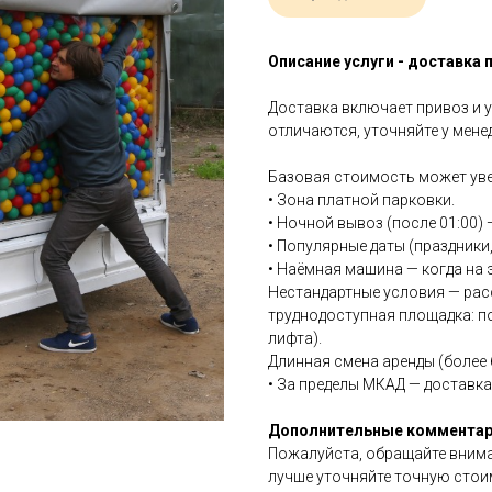
Описание услуги - доставка
Доставка включает привоз и у
отличаются, уточняйте у мен
Базовая стоимость может уве
• Зона платной парковки.
• Ночной вывоз (после 01:00)
• Популярные даты (праздники
• Наёмная машина — когда на э
Нестандартные условия — рас
труднодоступная площадка: по
лифта).
Длинная смена аренды (более 
• За пределы МКАД — доставка
Дополнительные комментар
Пожалуйста, обращайте вниман
лучше уточняйте точную стои