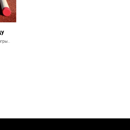
ду
игры
е и