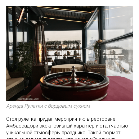
Аренда Рулетки с бордовым сукном
Стол рулетка придал мероприятию в ресторане
Амбассадори эксклюзивный характер и стал частью
уникальной атмосферы праздника. Такой формат