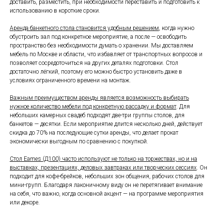
доставить, разместить, при необходимости переставить и подготовить к
использованию в короткие сроки.
Аренда банкетного стола становится удобным решением
, когда нужно
обустроить зал под конкретное мероприятие, а после — освободить
пространство без необходимости думать о хранении. Мы доставляем
мебель по Москве и области, что избавляет от транспортных вопросов и
позволяет сосредоточиться на других деталях подготовки. Стол
достаточно лёгкий, поэтому его можно быстро установить даже в
условиях ограниченного времени на монтаж.
Важным преимуществом аренды является возможность выбирать
нужное количество мебели под конкретную рассадку и формат
. Для
небольших камерных свадеб подходят две-три группы столов, для
банкетов — десятки. Если мероприятие длится несколько дней, действует
скидка до 70% на последующие сутки аренды, что делает прокат
экономически выгодным по сравнению с покупкой.
Стол Eames (Д100) часто используют не только на торжествах, но и на
выставках, презентациях, деловых завтраках или творческих сессиях
. Он
подходит для кофе-брейков, небольших зон общения, рабочих столов для
мини-групп. Благодаря лаконичному виду он не перетягивает внимание
на себя, что важно, когда основной акцент — на программе мероприятия
или декоре.