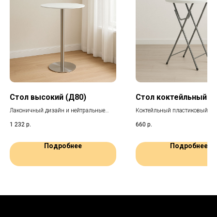
Стол высокий (Д80)
Стол коктейльный (Д
Лаконичный дизайн и нейтральные
Коктейльный пластиковый ст
оттенки идеально дополнят любой
идеальный выбор для меропр
1 232
р.
660
р.
интерьер. Стол подходит для
любого формата. Прочные
размещения напитков, закусок,
металлические ножки с ручно
украшений и декора, придавая вашему
фиксацией гарантируют
Подробнее
Подробнее
событию стильный и солидный вид.
исключительную устойчивост
любой поверхности.