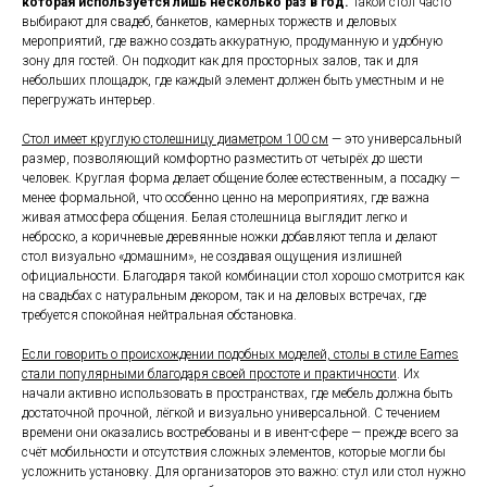
которая используется лишь несколько раз в год.
Такой стол часто
выбирают для свадеб, банкетов, камерных торжеств и деловых
мероприятий, где важно создать аккуратную, продуманную и удобную
зону для гостей. Он подходит как для просторных залов, так и для
небольших площадок, где каждый элемент должен быть уместным и не
перегружать интерьер.
Стол имеет круглую столешницу диаметром 100 см
— это универсальный
размер, позволяющий комфортно разместить от четырёх до шести
человек. Круглая форма делает общение более естественным, а посадку —
менее формальной, что особенно ценно на мероприятиях, где важна
живая атмосфера общения. Белая столешница выглядит легко и
неброско, а коричневые деревянные ножки добавляют тепла и делают
стол визуально «домашним», не создавая ощущения излишней
официальности. Благодаря такой комбинации стол хорошо смотрится как
на свадьбах с натуральным декором, так и на деловых встречах, где
требуется спокойная нейтральная обстановка.
Если говорить о происхождении подобных моделей, столы в стиле Eames
стали популярными благодаря своей простоте и практичности
. Их
начали активно использовать в пространствах, где мебель должна быть
достаточной прочной, лёгкой и визуально универсальной. С течением
времени они оказались востребованы и в ивент-сфере — прежде всего за
счёт мобильности и отсутствия сложных элементов, которые могли бы
усложнить установку. Для организаторов это важно: стул или стол нужно