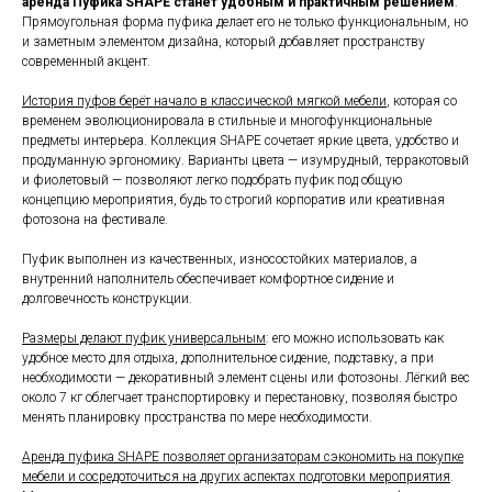
аренда Пуфика SHAPE станет удобным и практичным решением
.
Прямоугольная форма пуфика делает его не только функциональным, но
и заметным элементом дизайна, который добавляет пространству
современный акцент.
История пуфов берёт начало в классической мягкой мебели
, которая со
временем эволюционировала в стильные и многофункциональные
предметы интерьера. Коллекция SHAPE сочетает яркие цвета, удобство и
продуманную эргономику. Варианты цвета — изумрудный, терракотовый
и фиолетовый — позволяют легко подобрать пуфик под общую
концепцию мероприятия, будь то строгий корпоратив или креативная
фотозона на фестивале.
Пуфик выполнен из качественных, износостойких материалов, а
внутренний наполнитель обеспечивает комфортное сидение и
долговечность конструкции.
Размеры делают пуфик универсальным
: его можно использовать как
удобное место для отдыха, дополнительное сидение, подставку, а при
необходимости — декоративный элемент сцены или фотозоны. Лёгкий вес
около 7 кг облегчает транспортировку и перестановку, позволяя быстро
менять планировку пространства по мере необходимости.
Аренда пуфика SHAPE позволяет организаторам сэкономить на покупке
мебели и сосредоточиться на других аспектах подготовки мероприятия
.