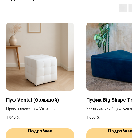
Пуф Vental (большой)
Пуфик Big Shape Tria
Представляем пуф Vental –
Универсальный пуф идеален 
комфортное белое кубическое сиденье
комфортного зонирования на
1 045
р.
1 650
р.
для аренды. Его изящный
мероприятиях. Пуф Shape лег
современный дизайн гармонично
впишется в любую обстановку
впишется в оформление любого
создавая уют для ваших госте
Подробнее
Подробнее
помещения, подчеркивая стиль вашего