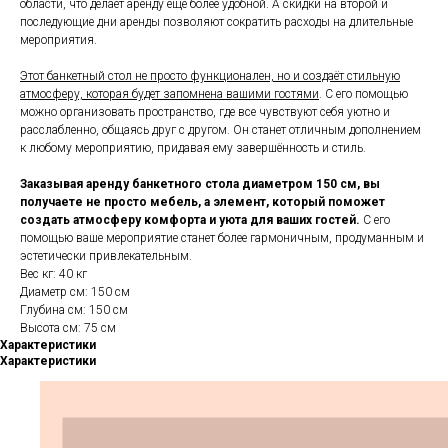
области, что делает аренду ещё более удобной. А скидки на второй и
последующие дни аренды позволяют сократить расходы на длительные
мероприятия.
Этот банкетный стол не просто функционален, но и создаёт стильную
атмосферу, которая будет запомнена вашими гостями
. С его помощью
можно организовать пространство, где все чувствуют себя уютно и
расслабленно, общаясь друг с другом. Он станет отличным дополнением
к любому мероприятию, придавая ему завершённость и стиль.
Заказывая аренду банкетного стола диаметром 150 см, вы
получаете не просто мебель, а элемент, который поможет
создать атмосферу комфорта и уюта для ваших гостей.
С его
помощью ваше мероприятие станет более гармоничным, продуманным и
эстетически привлекательным.
Вес кг: 40 кг
Диаметр см: 150 см
Глубина см: 150 см
Высота см: 75 см
Характеристики
Характеристики