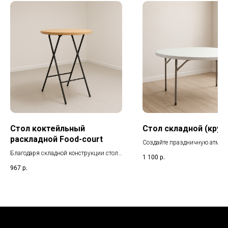
Стол коктейльный
Стол складной (круг
раскладной Food-court
Создайте праздничную атмос
корпоративе, свадьбе или дне
Благодаря складной конструкции стол
1 100
р.
с помощью нашей мебели. Кр
легко транспортируется и быстро
967
р.
банкетные столы — идеальный
устанавливается. Универсальный
потому что за каждым комфо
стиль гармонично дополнит любое
разместятся до десяти гостей.
оформление вашего выездного
события.