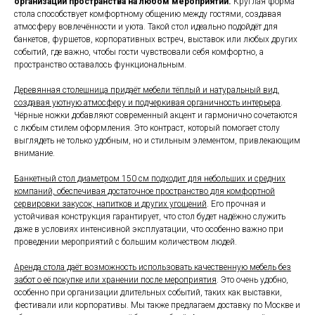
организации пространства на любом мероприятии.
Круглая форма
стола способствует комфортному общению между гостями, создавая
атмосферу вовлечённости и уюта. Такой стол идеально подойдёт для
банкетов, фуршетов, корпоративных встреч, выставок или любых других
событий, где важно, чтобы гости чувствовали себя комфортно, а
пространство оставалось функциональным.
Деревянная столешница придаёт мебели тёплый и натуральный вид,
создавая уютную атмосферу и подчеркивая органичность интерьера
.
Чёрные ножки добавляют современный акцент и гармонично сочетаются
с любым стилем оформления. Это контраст, который помогает столу
выглядеть не только удобным, но и стильным элементом, привлекающим
внимание.
Банкетный стол диаметром 150 см подходит для небольших и средних
компаний, обеспечивая достаточное пространство для комфортной
сервировки закусок, напитков и других угощений
. Его прочная и
устойчивая конструкция гарантирует, что стол будет надёжно служить
даже в условиях интенсивной эксплуатации, что особенно важно при
проведении мероприятий с большим количеством людей.
Аренда стола даёт возможность использовать качественную мебель без
забот о её покупке или хранении после мероприятия
. Это очень удобно,
особенно при организации длительных событий, таких как выставки,
фестивали или корпоративы. Мы также предлагаем доставку по Москве и