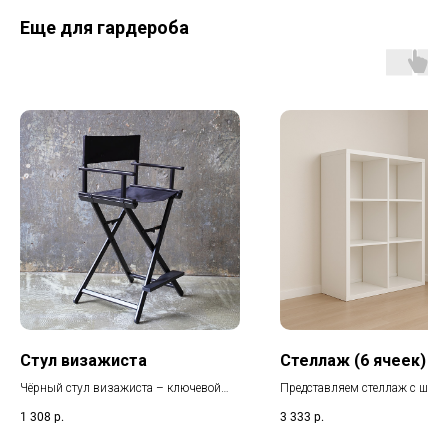
Еще для гардероба
Стул визажиста
Стеллаж (6 ячеек)
Чёрный стул визажиста – ключевой
Представляем стеллаж с шест
элемент для комфортной работы с
отсеками идеальное решение д
1 308
р.
3 333
р.
моделями на мероприятиях. Его
эффективного хранения на в
складная конструкция обеспечивает
мероприятии. Он отлично под