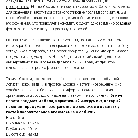
Аренда вешала Libra выгодна и с точки зрения организации
пространства
. Нет необходимости покупать дорогую мебель, искать место
для хранения и заботиться о транспортировке после мероприятия. Вы
просто берёте вешало на срок проведения события и возвращаете после
его окончания. Это позволяет экономить бюджет, одновременно создавая
функциональную и аккуратную зону для гостей.
На практике Libra становится незаметным, но полезным элементом
интерьера
. Она помогает поддерживать порядок в зале, облегчает работу
сотрудников гардероба, а для гостей создаёт ощущение, что организаторы
продумали каждую деталь. Чёрный цвет и строгий дизайн делают её
универсальной: вешало не выделяется лишний раз, но при этом
выполняет свою роль эффективно и надёжно.
Таким образом, аренда вешала Libra превращает решение обычной
логистической задачи в простое, удобное и эстетичное решение. Оно
остаётся в тени, но обеспечивает комфорт и порядок, позволяя
организаторам сосредоточиться на главном — мероприятии.
Это не
просто предмет мебели, а практичный инструмент, который
помогает продумать пространство до мелочей и оставить у
гостей положительное впечатление о событии.
Вес кг: 5 кг
Ширина см: 148 см
Глубина см: 40 см
Высота см: 148 см