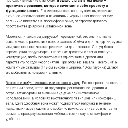
порядок и внимание к мелочам.
Вешало Libra в этом плане —
практичное решение, которое сочетает в себе простоту и
функциональность.
Его металлическая конструкция выдерживает
активное использование, а лаконичный чёрный цвет позволяет ему
органично вписаться в любое оформление, от строгого делового
пространства до яркой выставочной зоны.
Модель отличается регулируемой перекладиной
: это значит, что на
вешале можно разместить пальто разного объёма и длины, куртки, сумки
или даже тканевые чехлы с реквизитом для выставок. Для удобства
перемещения предусмотрены колёсики: достаточно слегка толкнуть
конструкцию, чтобы перенести её из одного зала в другой или
переставить по ходу мероприятия. При этом вес вешала — всего 5 кг, а
компактные размеры (148 см высота и ширина, 40 см глубина) делают
его мобильным, но вместительным.
Вешало не требует монтажа или сложного ухода
. Его поверхность покрыта
защитным слоем, который предотвращает появление царапин и
сохраняет аккуратный внешний вид даже при интенсивном
использовании. В условиях выставочного павильона или конференц-
зала, где гардеробная зона может подвергаться нагрузке в течение
нескольких часов подряд, это особенно важно: организаторы не тратят
время на проверку состояния мебели, а гости получают комфорт и
удобство.