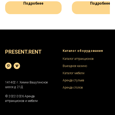
лёгкость переноски и транспортировки
выставок, торговых зон, офи
Подробнее
Подробнее
для выездных сессий.
или специальных событий.
PRESENT.RENT
Каталог оборудования
Каталог аттракционов
Выездное казино
Каталог мебели
Аренда стульев
141402 г. Химки Вашутинское
шоссе д. 21Д
Аренда столов
© 2022-2026 Аренда
аттракционов и мебели