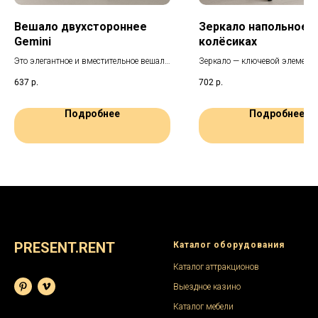
Вешало двухстороннее
Зеркало напольное н
Gemini
колёсиках
Это элегантное и вместительное вешало
Зеркало — ключевой элемент 
станет практичным дополнением к
мероприятия. На выездных с
637
р.
702
р.
любому мероприятию, позволяя
особенно важно иметь возмож
эффективно организовать хранение
быстро поправить образ.
верхней одежды и аксессуаров,
Подробнее
Подробнее
занимая минимум пространства.
PRESENT.RENT
Каталог оборудования
Каталог аттракционов
Выездное казино
Каталог мебели