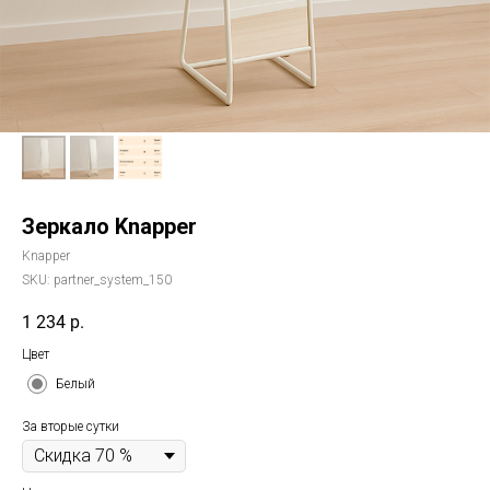
Зеркало Knapper
Knapper
SKU:
partner_system_150
1 234
р.
Цвет
Белый
За вторые сутки