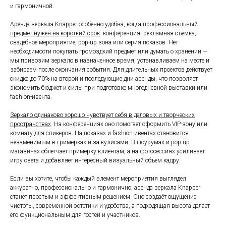
и гармоничной.
Аренда зеркала Knapper особенно удобна, когда профессиональный
предмет нужен на короткий срок
: конференция, рекламная съёмка,
свадебное мероприятие, pop-up зона или серия показов. Нет
необходимости покупать громоздкий предмет или думать о хранении —
мы привозим зеркало в назначенное время, устанавливаем на месте и
забираем после окончания события. Для длительных проектов действует
скидка до 70% на второй и последующие дни аренды, что позволяет
экономить бюджет и силы при подготовке многодневной выставки или
fashion-ивента.
Зеркало одинаково хорошо чувствует себя в деловых и творческих
пространствах
. На конференциях оно помогает оформить VIP-зону или
комнату для спикеров. На показах и fashion-ивентах становится
незаменимым в гримерках и за кулисами. В шоурумах и pop-up
магазинах облегчает примерку клиентам, а на фотосессиях усиливает
игру света и добавляет интересный визуальный объём кадру.
Если вы хотите, чтобы каждый элемент мероприятия выглядел
аккуратно, профессионально и гармонично, аренда зеркала Knapper
станет простым и эффективным решением. Оно создаёт ощущение
чистоты, современной эстетики и удобства, а подходящая высота делает
его функциональным для гостей и участников.