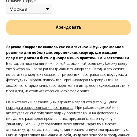
Наличие в городе
Арендовать
Зеркало Knapper появилось как компактное и функциональное
решение для небольших европейских квартир, где каждый
предмет должен быть одновременно практичным и эстетичным.
Благодаря чистым линиям, тонкой рамке и нейтральному белому цвету
оно быстро вышло за рамки домашнего интерьера. Сегодня его можно
встретить на модных показах, в гримерных пространствах, шоурумах и
фотостудиях. Модель полюбилась организаторам мероприятий за
способность гармонично «растворяться» в интерьере, подчёркивая стиль
площадки, не отвлекая от основного оформления.
На выставках и презентациях зеркало Knapper создаёт ощущение
порядка и завершённости пространства
. При работе с одеждой или
аксессуарами оно облегчает задачу посетителям, а на фотосессиях
визуально расширяет пространство, придавая кадрам глубину и
динамику. Белый цвет позволяет легко вписать зеркало в любую
стилистику: деловую, творческую, минималистичную или праздничную.
Оно не перетягивает внимание на себя, но делает зону более продуманной