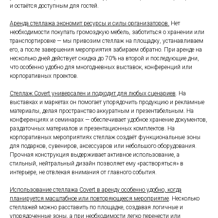
и остаётся доступным для гостей.
Аренда стеллажа экономит ресурсы и силы организаторов.
Нет
необходимости покупать громоздкую мебель, заботиться о хранении или
транспортировке — мы привозим стеллаж на площадку, устанавливаем
его, а после завершения мероприятия забираем обратно. При аренде на
несколько дней действует скидка до 70% на второй и последующие дни,
что особенно удобно для многодневных выставок, конференций или
корпоративных проектов.
Стеллаж Covert универсален и подходит для любых сценариев
. На
выставках и маркетах он помогает упорядочить продукцию и рекламные
материалы, делая пространство аккуратным и презентабельным. На
конференциях и семинарах — обеспечивает удобное хранение документов,
раздаточных материалов и презентационных комплектов. На
корпоративных мероприятиях стеллаж создаёт функциональные зоны
для подарков, сувениров, аксессуаров или небольшого оборудования.
Прочная конструкция выдерживает активное использование, а
стильный, нейтральный дизайн позволяет ему «растворяться» в
интерьере, не отвлекая внимания от главного события.
Использование стеллажа Covert в аренду особенно удобно, когда
планируется масштабное или повторяющееся мероприятие
. Несколько
стеллажей можно расставить по площадке, создавая логичные и
упорядоченные зоны, а при необходимости легко перенести или