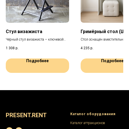
Стул визажиста
Гримёрный стол (Ш6
Чёрный стул визажиста – ключевой
Стол оснащён вместительным
элемент для комфортной работы с
ящиками для косметики и пр
1 308
р.
4 235
р.
моделями на мероприятиях. Его
рабочей поверхностью с боль
складная конструкция обеспечивает
зеркалом. Его светлый оттено
лёгкость переноски и транспортировки
любому пространству изыскан
Подробнее
Подробнее
для выездных сессий.
PRESENT.RENT
Каталог оборудования
Каталог аттракционов