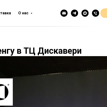
тавка
О нас
енгу в ТЦ Дискавери