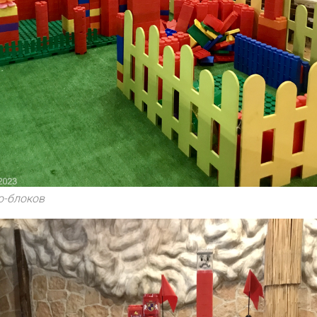
о-блоков