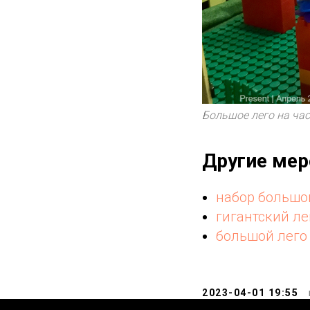
Большое лего на ча
Другие мер
набор большог
гигантский ле
большой лего 
2023-04-01 19:55