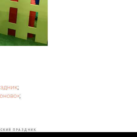
аздник
;
роново»
;
СКИЙ ПРАЗДНИК