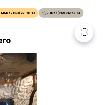
МСК +7 (495) 291-01-56
СПБ +7 (952) 362-43-43
его