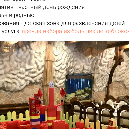
ятия - частный день рождения
зья и родные
вания - детская зона для развлечения детей
 услуга:
аренда набора из больших лего-блоко