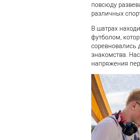
повсюду развев
различных спорт
В шатрах наход
футболом, кото
соревновались д
знакомства. На
напряжения пер