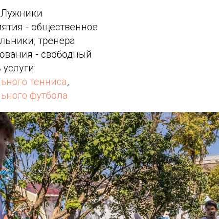
, Лужники
ятия - общественное
льники, тренера
ования - свободный
 услуги:
льного тенниса
,
льного футбола