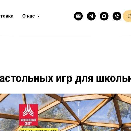
тавка
О нас
астольных игр для школь