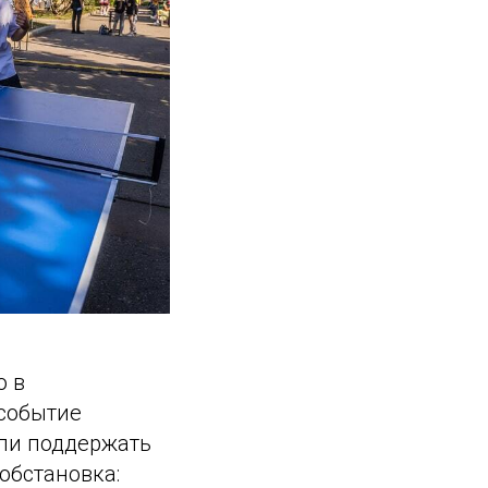
о в
событие
шли поддержать
обстановка: