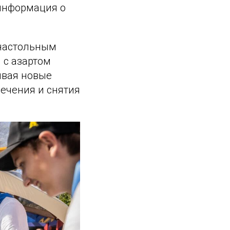
 информация о
 настольным
 с азартом
ывая новые
ечения и снятия