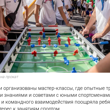
на прокат
ли организованы мастер-классы, где опытные 
и знаниями и советами с юными спортсменам
й и командного взаимодействия поощряла ребя
терес к занятиям спортом.