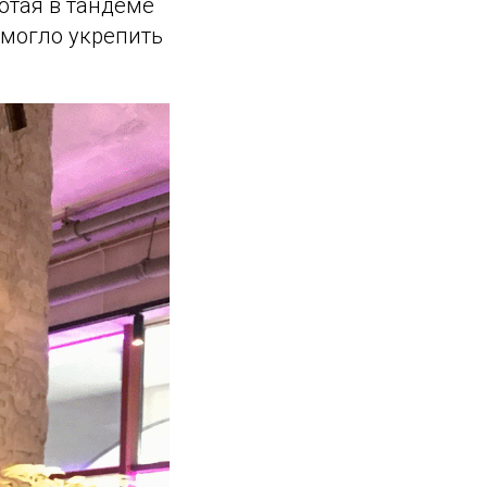
отая в тандеме
омогло укрепить