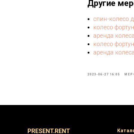
Другие мер
спин-колесо д
колесо форту
аренда колес
колесо форту
аренда колес
2023-06-27 16:05
МЕР
PRESENT.RENT
Катал