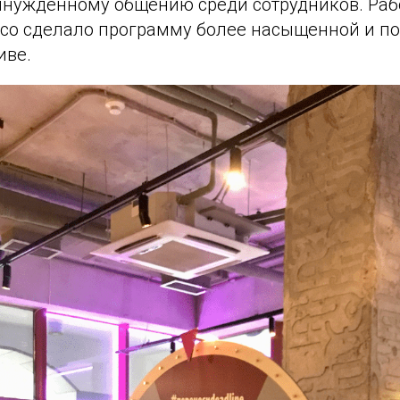
инужденному общению среди сотрудников. Раб
есо сделало программу более насыщенной и п
иве.