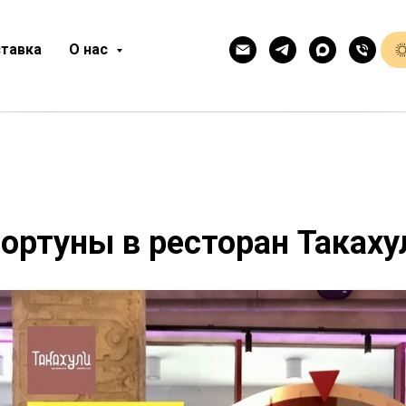
тавка
О нас
ортуны в ресторан Такаху