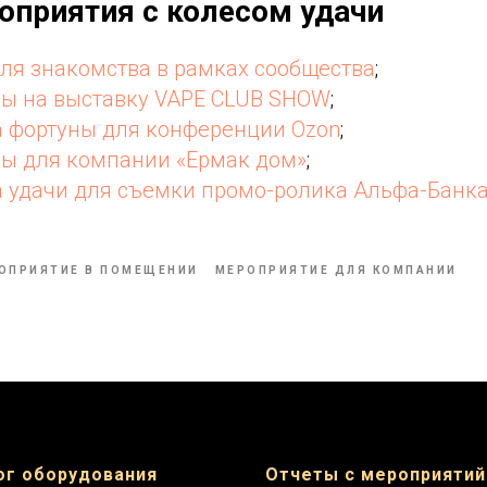
оприятия с колесом удачи
ля знакомства в рамках сообщества
;
ны на выставку VAPE CLUB SHOW
;
а фортуны для конференции Ozon
;
ны для компании «Ермак дом»
;
а удачи для съемки промо-ролика Альфа-Банк
ОПРИЯТИЕ В ПОМЕЩЕНИИ
МЕРОПРИЯТИЕ ДЛЯ КОМПАНИИ
ог оборудования
Отчеты с мероприятий