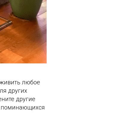
оживить любое
для других
ените другие
запоминающихся