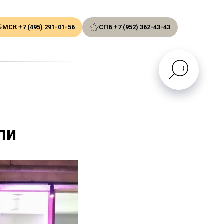
МСК +7 (495) 291-01-56
СПБ +7 (952) 362-43-43
ли