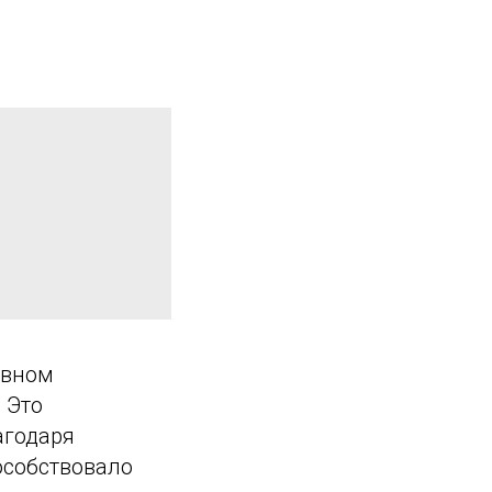
ивном
 Это
агодаря
пособствовало