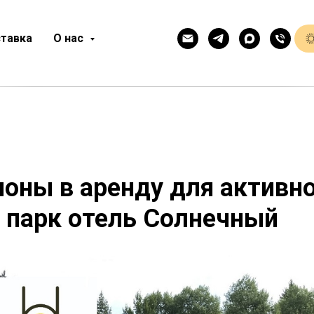
тавка
О нас
оны в аренду для активн
 парк отель Солнечный