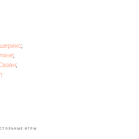
ишерикс
;
оляне
;
Сазан
;
л
СТОЛЬНЫЕ ИГРЫ