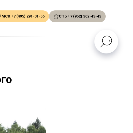
МСК +7 (495) 291-01-56
СПБ +7 (952) 362-43-43
ого