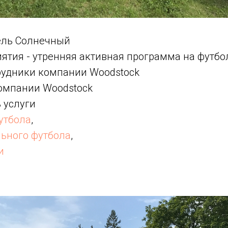
тель Солнечный
ятия - утренняя активная программа на футб
трудники компании Woodstock
компании Woodstock
 услуги
утбола
,
льного футбола
,
и