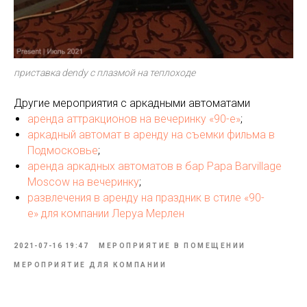
приставка dendy с плазмой на теплоходе
Другие мероприятия с аркадными автоматами
аренда аттракционов на вечеринку «90-е»
;
аркадный автомат в аренду на съемки фильма в
Подмосковье
;
аренда аркадных автоматов в бар Papa Barvillage
Moscow на вечеринку
;
развлечения в аренду на праздник в стиле «90-
е» для компании Леруа Мерлен
2021-07-16 19:47
МЕРОПРИЯТИЕ В ПОМЕЩЕНИИ
МЕРОПРИЯТИЕ ДЛЯ КОМПАНИИ