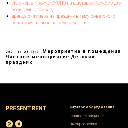
силомер в Крокус ЭКСПО на выставку ПаркЗоо для
розыгрыша призов
;
аренда силомера на праздник в тему советского
санатория на площадку Березы Парк
Мероприятие в помещении
2021-11-23 16:01
Частное мероприятие
Детский
праздник
PRESENT.RENT
Каталог оборудования
Каталог аттракционов
Выездное казино