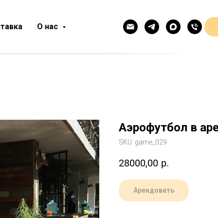
тавка
О нас
Аэрофутбол в ар
SKU:
game_029
28000,00
р.
Арендовать