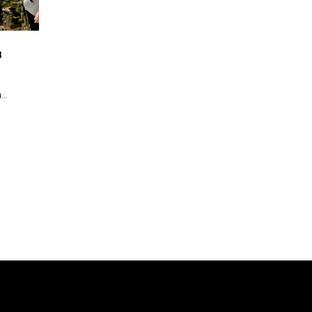
в
а
 гостей