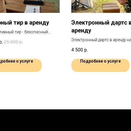
ный тир в аренду
Электронный дартс 
аренду
тивный тир - безопасный
ион на меткость в прокат с
Электронный дартс в аренду н
р.
25 000
р.
ой и быстрым монтажом
мероприятие для развлечения
4 500
р.
от 7 лет
робнее о услуге
Подробнее о услуге