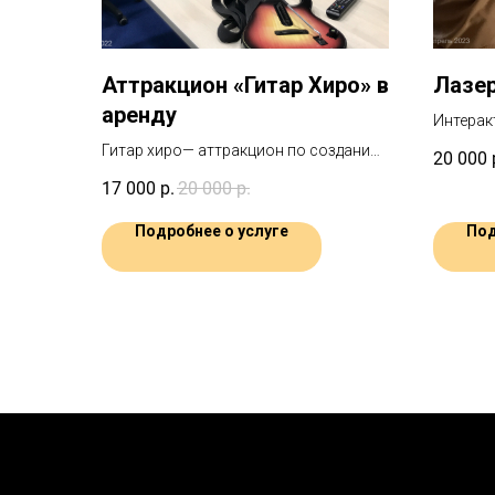
Аттракцион «Гитар Хиро» в
Лазер
аренду
Интерак
аттракц
Гитар хиро— аттракцион по созданию
20 000
доставк
мелодии на мероприятии с
17 000
р.
20 000
р.
проходимостью 12-16 человек в час
Подробнее о услуге
Под