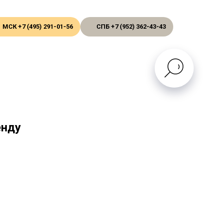
МСК +7 (495) 291-01-56
СПБ +7 (952) 362-43-43
енду