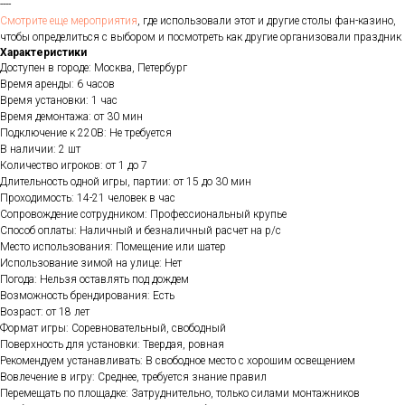
----
Смотрите еще мероприятия
, где использовали этот и другие столы фан-казино,
чтобы определиться с выбором и посмотреть как другие организовали праздник
Характеристики
Доступен в городе: Москва, Петербург
Время аренды: 6 часов
Время установки: 1 час
Время демонтажа: от 30 мин
Подключение к 220В: Не требуется
В наличии: 2 шт
Количество игроков: от 1 до 7
Длительность одной игры, партии: от 15 до 30 мин
Проходимость: 14-21 человек в час
Сопровождение сотрудником: Профессиональный крупье
Способ оплаты: Наличный и безналичный расчет на р/с
Место использования: Помещение или шатер
Использование зимой на улице: Нет
Погода: Нельзя оставлять под дождем
Возможность брендирования: Есть
Возраст: от 18 лет
Формат игры: Соревновательный, свободный
Поверхность для установки: Твердая, ровная
Рекомендуем устанавливать: В свободное место с хорошим освещением
Вовлечение в игру: Среднее, требуется знание правил
Перемещать по площадке: Затруднительно, только силами монтажников