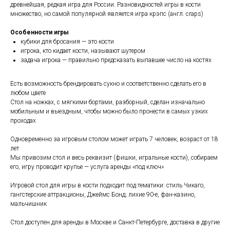
древнейшая, редкая игра для России. Разновидностей игры в кости
множество, но самой популярной является игра крэпс (англ. craps)
Особенности игры
кубики для бросания — это кости
игрока, кто кидает кости, называют шутером
задача игрока — правильно предсказать выпавшее число на костях
Есть возможность брендировать сукно и соответственно сделать его в
любом цвете
Стол на ножках, с мягкими бортами, разборный, сделан изначально
мобильным и выездным, чтобы можно было пронести в самых узких
проходах
Одновременно за игровым столом может играть 7 человек, возраст от 18
лет
Мы привозим стол и весь реквизит (фишки, игральные кости), собираем
его, игру проводит крупье — услуга аренды «под ключ»
Игровой стол для игры в кости подходит под тематики: стиль Чикаго,
гангстерские аттракционы, Джеймс Бонд, лихие 90-е, фан-казино,
мальчишник
Стол доступен для аренды в Москве и Санкт-Петербурге, доставка в другие