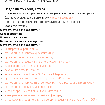
регионы рассчитывается индивидуально
Подробности аренды стола
Включено: монтаж, демонтаж, крупье, реквизит для игры, фан-деньги
Доставка оплачивается отдельно —
условия доставки
Больше практических деталей по услуге смотрите в разделе
«Характеристики»
Фотоотчеты с мероприятий
Характеристики
Относится к темам
Близкие по теме аттракционы
Фотоотчеты с мероприятий
корпоратив с фан-казино
;
фан-казино на ковбойскую вечеринку
;
организация покерного фан-турнира
;
фан-казино на вечеринку в стиле «Крестный отец»
;
класс азартных игр для выпускников
;
вечеринка в стиле Казино
;
вечеринка в стиле Агента 007 в отеле Метрополь
;
аренда фан казино на вечеринку в стиле «Казино»
;
фан-казино на корпоративное мероприятие в ресторане Балзи Росси
;
фан-казино в гольф-клуб Forest Hills
;
класс азартных игр для выпускников 2023
;
выездное казино на площадке Фотофактура
;
аттракционы и развлечения в аренду на вечеринку в стиле «Агент 007»