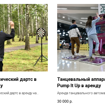
ический дартс в
Танцевальный аппар
ду
Pump It Up в аренду
еский дартс в аренду на
Аренда танцевального автома
ятие для развлечения гостей
платформами на 2-4 человека
.
30 000
р.
доставкой, установкой «под к