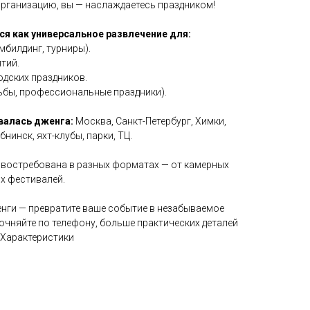
 организацию, вы — наслаждаетесь праздником!
я как универсальное развлечение для:
мбилдинг, турниры).
тий.
одских праздников.
дьбы, профессиональные праздники).
валась дженга:
Москва, Санкт-Петербург, Химки,
нинск, яхт-клубы, парки, ТЦ.
а востребована в разных форматах — от камерных
х фестивалей.
нги — превратите ваше событие в незабываемое
очняйте по телефону, больше практических деталей
 «Характеристики