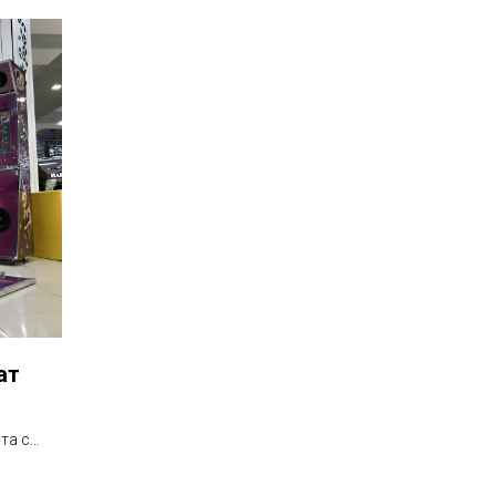
ат
та с
 с
люч»