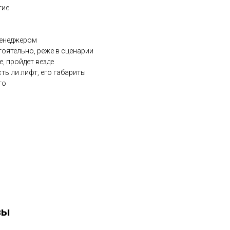
гие
менеджером
оятельно, реже в сценарии
, пройдет везде
ть ли лифт, его габариты
то
вы