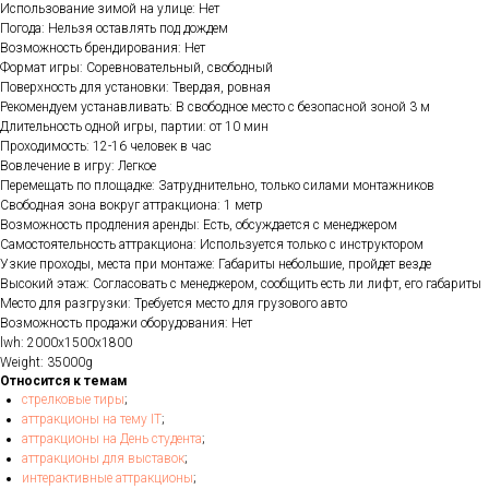
Использование зимой на улице: Нет
Погода: Нельзя оставлять под дождем
Возможность брендирования: Нет
Формат игры: Соревновательный, свободный
Поверхность для установки: Твердая, ровная
Рекомендуем устанавливать: В свободное место с безопасной зоной 3 м
Длительность одной игры, партии: от 10 мин
Проходимость: 12-16 человек в час
Вовлечение в игру: Легкое
Перемещать по площадке: Затруднительно, только силами монтажников
Свободная зона вокруг аттракциона: 1 метр
Возможность продления аренды: Есть, обсуждается с менеджером
Самостоятельность аттракциона: Используется только с инструктором
Узкие проходы, места при монтаже: Габариты небольшие, пройдет везде
Высокий этаж: Согласовать с менеджером, сообщить есть ли лифт, его габариты
Место для разгрузки: Требуется место для грузового авто
Возможность продажи оборудования: Нет
lwh: 2000x1500x1800
Weight: 35000g
Относится к темам
стрелковые тиры
;
аттракционы на тему IT
;
аттракционы на День студента
;
аттракционы для выставок
;
интерактивные аттракционы
;