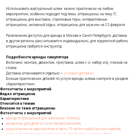
Использовать виртуальный шлем можно практически на любом
мероприятии, особенно подходит под темы: аттракционы на тему IT,
аттракционы для выставок, стрелковые тиры, интерактивные
аттракционы, активный отдых, аттракционы для мужчин на 23 февраля
Развлечение доступно для аренды в Москве и Санкт-Петербурге, доставка
в другие регионы рассчитывается индивидуально, для корректной работы
аттракциона требуется инструктор
Подробности аренды симулятора
Включено: монтаж, демонтаж, приставка, шлем с vr, набор игр, плазма на
стойке
Доставка оплачивается отдельно —
условия доставки
Больше практических деталей по услуге аренды шлема смотрите в разделе
«Характеристики»
Фотоотчеты с мероприятий
Видео аттракциона
Характеристики
Относится к темам
Близкие по теме аттракционы
Фотоотчеты с мероприятий
аренда аттракционов для компании «Этажи»
;
вечеринка для детей в стиле Метавселеннной
;
развлечения на мероприятие в честь 75-летия клуба Крылья советов
;