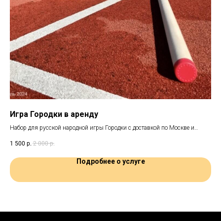
Игра Городки в аренду
На
юч»
Набор для русской народной игры Городки с доставкой по Москве и
Наб
Санкт-Петербургу
1 500
р.
2 000
р.
1 0
Подробнее о услуге