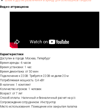
шлем и другие развлечения в аренду для болельщиков гандбола
Видео аттракциона
Характеристики
Доступен в городе: Москва, Петербург
Время аренды: 6 часов
Время установки: 1 час
Время демонтажа: от 30 мин
Подключение к 220В: Требуется 220В не далее 20 м
Потребляемая мощность: 0,4 кВт
В наличии: 1 комплект
Количество игроков: 1 человек
Возраст: от 7 лет
Способ оплаты: Наличный и безналичный расчет на р/с
Сопровождение сотрудником: Инструктор
Место использования: Помещение или закрытая палатка