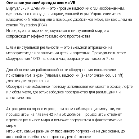
Описание условий аренды шлема VR
Виртуальный шлем VR — это игровые видеоочки с 3D изображением,
одеваемые на голову, для индивидуальной игры. Управление через
классический геймпад или с помощью джойстиков Move, так как шлем на
основе Playstation (PS4)
Игрок, одевая видеоочки, окунается в виртуальный мир, его
сопровождает эффект трехмерного пространства
Шлем виртуальной реальности — это выездной аттракцион на
мероприятие для развлечения детей и взрослых. Проходимость этого
оборудования 10-12 человек в час, возраст участников от 7 лет
Для обеспечения работоспособности оборудования используется
приставка PS4, экран (плазма), видеоочки (аналог очкам oculus rift),
джостик для управления
Оборудование мобильное, поэтому использоваться может в офисе, лофте
и любом месте, где есть свободное пространство для размещения и
электричество
Аттракцион на одного игрока, при этом наблюдающие могут видеть
процесс игры на плазме 42 или 50 дюймов. Процесс игры отвлечет
игрока от реального мира и поможет погрузиться в фантастические
миры
Игры есть самые разные, от пассивного погружение на дно океана, до
активной стрельбы в монстров на другой планете