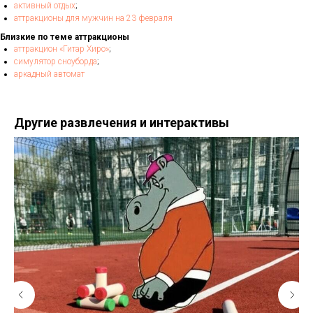
активный отдых
;
аттракционы для мужчин на 23 февраля
Близкие по теме аттракционы
аттракцион «Гитар Хиро»
;
симулятор сноуборда
;
аркадный автомат
Другие развлечения и интерактивы