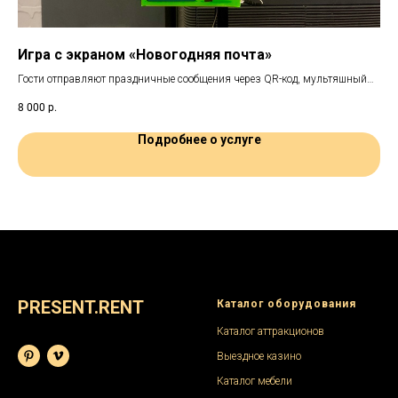
Игра с экраном «Новогодняя почта»
Ла
кой
Гости отправляют праздничные сообщения через QR-код, мультяшный
Инт
Дед Мороз их читает на экране в реальном времени. Встроенная
дос
8 000
р.
20 
модерация контента, настраиваемая скорость чтения, функция
случайного выбора сообщений для конкурсов.
Подробнее о услуге
PRESENT.RENT
Каталог оборудования
Каталог аттракционов
Выездное казино
Каталог мебели