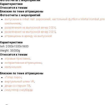
Фотоотчеты с мероприятий
Характеристики
Относится к темам
Близкие по теме аттракционы
Фотоотчеты с мероприятий
выпускные в Arbat Hall: аэрохоккей, настольный футбол и Mortal Kombat для
школьников
;
развлечения на выпускной вечер 2024
;
развлечения на выпускной вечер 2023
;
аттракционы в аренду на выпускной
Характеристики
lwh: 2000x1500x1800
Weight: 35000g
Относится к темам
игровые приставки
;
интерактивные аттракционы
;
мальчишник
Близкие по теме аттракционы
«Гитар Хиро»
;
виртуальный шлем VR
;
денди со старым ТВ
;
симулятор сноуборда