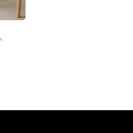
т
любое
ый Z-
анет ярким