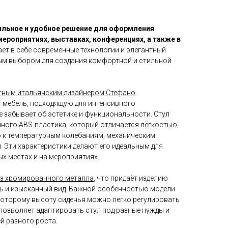
ильное и удобное решение для оформления
ероприятиях, выставках, конференциях, а также в
ает в себе современные технологии и элегантный
чным выбором для создания комфортной и стильной
тным итальянским дизайнером Стефано
т мебель, подходящую для интенсивного
е забывает об эстетике и функциональности. Стул
ного ABS-пластика, который отличается лёгкостью,
 к температурным колебаниям, механическим
 Эти характеристики делают его идеальным для
х местах и на мероприятиях.
из хромированного металла
, что придаёт изделию
ь и изысканный вид. Важной особенностью модели
 которому высоту сиденья можно легко регулировать
о позволяет адаптировать стул под разные нужды и
ей разного роста.