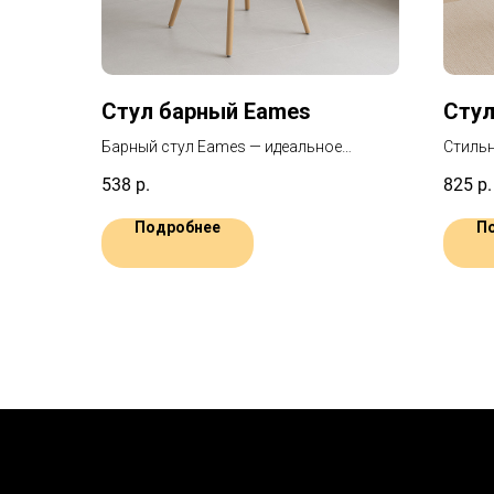
Стул барный Eames
Стул
Барный стул Eames — идеальное
Стильн
решение для вашего мероприятия, от
металл
538
р.
825
р.
банкета до торжественного вечера. Его
любых 
эргономичное пластиковое сиденье
Лакон
Подробнее
П
обеспечивает исключительный
впишет
комфорт.