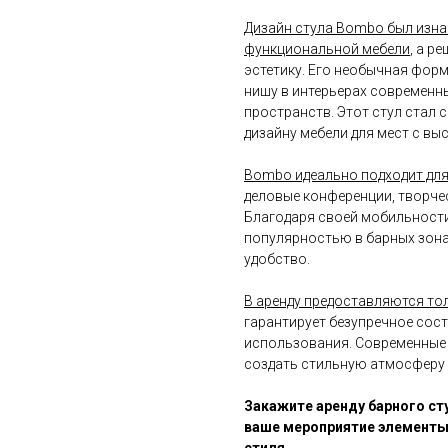
Дизайн стула Bombo был изна
функциональной мебели
, а р
эстетику. Его необычная фор
нишу в интерьерах современны
пространств. Этот стул стал
дизайну мебели для мест с в
Bombo идеально подходит для
деловые конференции, творчес
Благодаря своей мобильности
популярностью в барных зонах 
удобство.
В аренду предоставляются то
гарантирует безупречное сост
использования. Современные 
создать стильную атмосферу 
Закажите аренду барного ст
ваше мероприятие элементы
стиля.