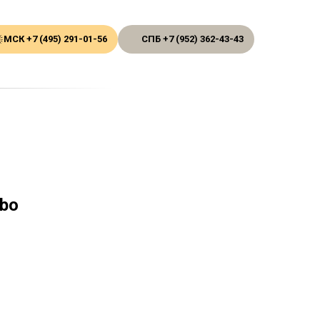
МСК +7 (495) 291-01-56
СПБ +7 (952) 362-43-43
bo