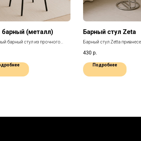
 барный (металл)
Барный стул Zeta
ый барный стул из прочного
Барный стул Zetta привнесе
а — идеальное решение для
динамичность и стиль на 
430
р.
выездных мероприятий.
мероприятие. Его уникальн
ичный дизайн гармонично
образный дизайн каркаса с
одробнее
Подробнее
ся в любой интерьер.
серебристым покрытием ст
акцентом.