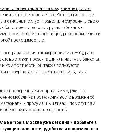
чально ориентирован на создание не просто
ешения, которое сочетает в себе практичность и
ма и стильный силуэт позволили ему занять свою
х баров, ресторанов и других публичных
 символом современного подхода к оформлению и
ысокой проходимостью.
 аренды на различных мероприятиях
— будь то
кие выставки, презентации или частные банкеты.
 и комфортности, он также пользуется
и на фуршетах, где важны как стиль, так и
лько проверенные и исправные модели
, что
ояние мебели на протяжении всего времени её
материалы и продуманный дизайн помогут вам
и обеспечить комфорт для гостей.
ула Bombo в Москве уже сегодня и добавьте в
 функциональности, удобства и современного