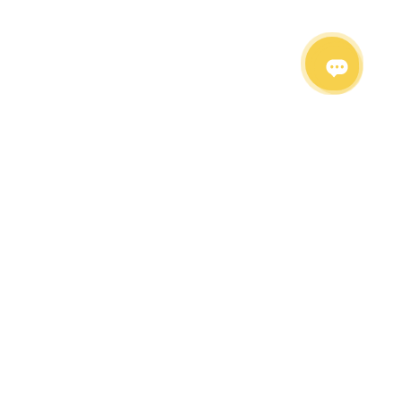
PRESENT.RENT
Каталог оборудования
Каталог аттракционов
Выездное казино
Каталог мебели
Аренда стульев
141402 г. Химки Вашутинское