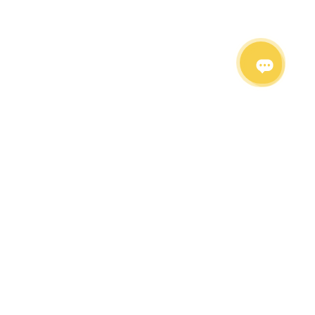
PRESENT.RENT
Каталог оборудования
Каталог аттракционов
Выездное казино
Каталог мебели
Аренда стульев